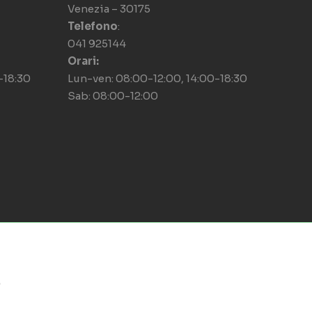
Venezia – 30175
Telefono
:
041 925144
Orari:
-18:30
Lun-ven: 08:00-12:00, 14:00-18:30
Sab: 08:00-12:00
9