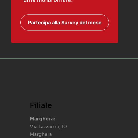
Partecipa alla Survey del mese
Filiale
Marghera:
Via Lazzarini, 10
Marghera