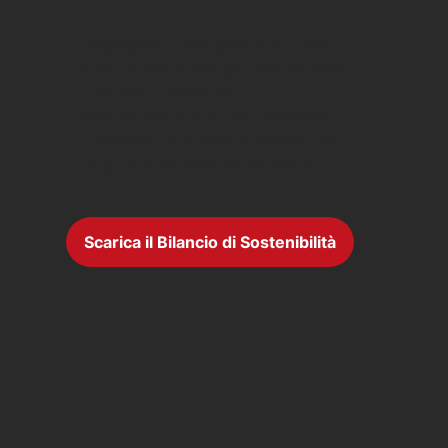
“Impegnarci nel percorso che
ci ha portato alla pubblicazione
di questo
Bilancio di
Sostenibilità
e ci ha permesso
di vedere la nostra azienda da
un punto di vista differente.”
Scarica il Bilancio di Sostenibilità