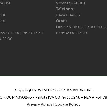
 36056
Vicenza – 36061
Telefono
:
124
0424 504807
091
Orari:
Lun-ven: 08:00-12:00, 14:00
08:00-12:00, 14:00-18:30
Sab: 08:00-12:00
0-12:00
Copyright 2021 AUTOFFICINA SANDRI SRL
C.F. 00144350246 – Partita IVA 00144350246 – REA VI-6117
Privacy Policy
|
Cookie Policy