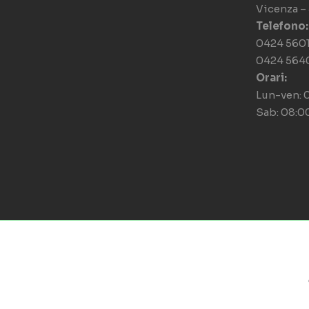
Vicenza –
Telefono:
0424 560
0424 564
Orari:
Lun-ven: 
Sab: 08:0