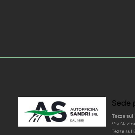
Sede 
Tezze sul
Via Nazion
Tezze sul 